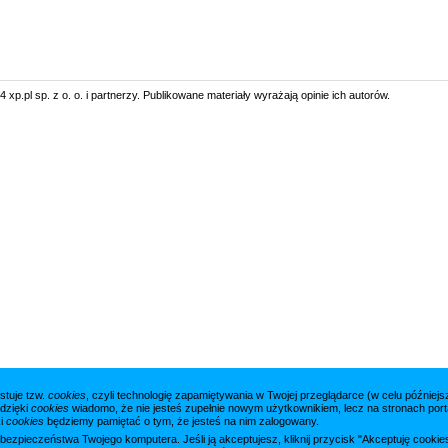
 xp.pl sp. z o. o. i partnerzy. Publikowane materiały wyrażają opinie ich autorów.
stuje tzw.
cookies
, czyli technologię zapamiętywania w Twojej przeglądarce (w celu późnie
 dzięki
cookies
wiadomo, że nie jesteś zupełnie nowym użytkownikiem, lecz na stronach porta
ki
cookies
będziemy pamiętać o tym, że jesteś na nim zalogowany.
a bezpieczeństwa Twojego komputera. Jeśli ją akceptujesz, kliknij przycisk "Akceptuję cook