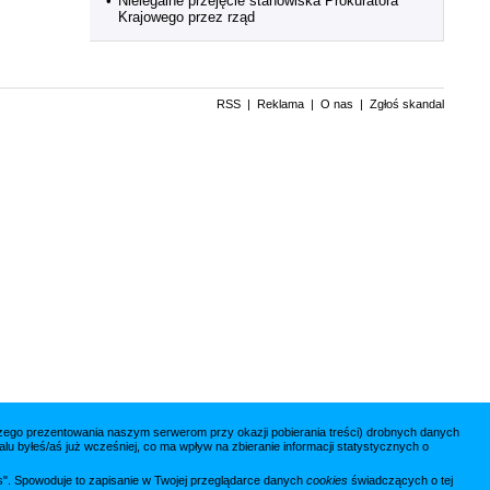
•
Nielegalne przejęcie stanowiska Prokuratora
Krajowego przez rząd
RSS
|
Reklama
|
O nas
|
Zgłoś skandal
jszego prezentowania naszym serwerom przy okazji pobierania treści) drobnych danych
lu byłeś/aś już wcześniej, co ma wpływ na zbieranie informacji statystycznych o
ies". Spowoduje to zapisanie w Twojej przeglądarce danych
cookies
świadczących o tej