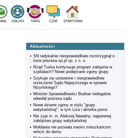
MAIL
USŁUGI
TARG
CZAT
STARTOWA
Aktualności
•
SN radykalnie niesprawiedliwie rozstrzygnął o
losie prezesa xp.pl sp. z o. o.
•
Rząd Tuska kontynuuje program zabijania w
szpitalach? Nowe podejrzane zgony grupy
•
Szykuje się ustawione i niesprawiedliwe
orzeczenie Sądu Najwyższego w sprawie
Niżyńskiego?
•
Minister Sprawiedliwości Bodnar nielegalnie
odwołał prezesa sądu
•
Nowe dziwne zgony w stylu "grupy
watykańskiej", w tym Liza i aktorka porno
•
Nie żyje m. in. Aleksiej Nawalny, najpewniej
zabójstwo grupy watykańskiej
•
Mołdawia nie pozwala swoim mieszkańcom
wrócić do domu