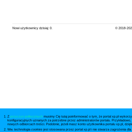
Nowi użytkownicy dzisiaj: 0.
© 2018-2024
Z
przyczyn politycznych
musimy Cię tutaj poinformować o tym, że portal xp.pl wykorzy
konfiguracyjnych uznanych za potrzebne przez administratorów portalu. Przykładowo,
nowych odbiorcach treści. Podobnie, jeżeli masz konto użytkownika portalu xp.pl, dzię
Ww. technologia
cookies
jest stosowana przez portal xp.pl i nie stwarza zagrożenia dl